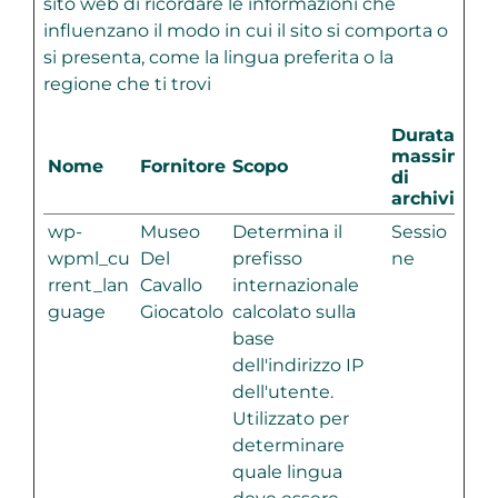
sito web di ricordare le informazioni che
influenzano il modo in cui il sito si comporta o
si presenta, come la lingua preferita o la
regione che ti trovi
Durata
massima
Nome
Fornitore
Scopo
di
archiviazio
wp-
Museo
Determina il
Sessio
wpml_cu
Del
prefisso
ne
rrent_lan
Cavallo
internazionale
guage
Giocatolo
calcolato sulla
base
dell'indirizzo IP
dell'utente.
Utilizzato per
determinare
quale lingua