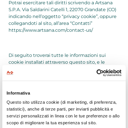
Potrai esercitare tali diritti scrivendo a Artsana
S.P.A. Via Saldarini Catelli 1, 22070 Grandate (CO)
indicando nell’oggetto “privacy cookie”, oppure
collegandoti al sito, all’area “Contatti”
https://www.artsana.com/contact-us/
Di seguito troverai tutte le informazioni sui
cookie installati attraverso questo sito, e le
indicazioni necessarie su come gestire le tue
preferenze riguardo ad essi.
Informativa
Questo sito utilizza cookie (di marketing, di preferenza,
statistici), anche di terze parti, per inviarti pubblicità e
Il tuo consenso si applica ai seguenti siti web:
servizi personalizzati in linea con le tue preferenze o allo
www.museodelcavallogiocattolo.it
scopo di migliorare la tua esperienza sul sito.