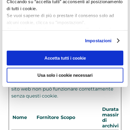
Cliccando su “accetta tutti” acconsenti al posizionamento
Il tuo stato attuale: Rifiuta.
di tutti i cookie.
Modifica consenso
Se vuoi saperne di più o prestare il consenso solo ad
alcuni cookie, clicca su "impostazioni".
Dichiarazione Cookie aggiornata l'ultima volta il
Chiudendo questo banner acconsenti all’uso dei soli
28/07/2026 da
Cookiebot
:
cookie tecnici, indispensabili per fruire del servizio
Impostazioni
richiesto.
Necessario (2)
Privacy policy
Accetta tutti i cookie
I cookie necessari aiutano a contribuire a
rendere fruibile un sito web abilitando le
funzioni di base come la navigazione della
Usa solo i cookie necessari
pagina e l'accesso alle aree protette del sito. Il
sito web non può funzionare correttamente
senza questi cookie.
Durata
massima
Nome
Fornitore
Scopo
di
archiviazio