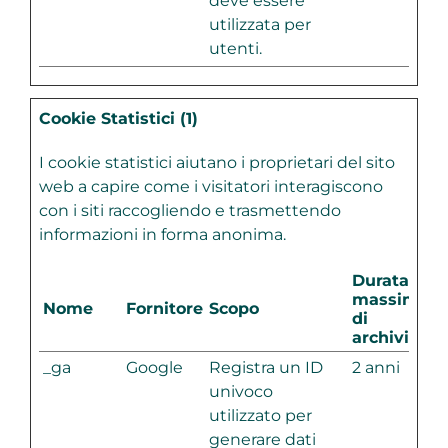
deve essere
utilizzata per
utenti.
Cookie Statistici (1)
I cookie statistici aiutano i proprietari del sito
web a capire come i visitatori interagiscono
con i siti raccogliendo e trasmettendo
informazioni in forma anonima.
Durata
massima
Nome
Fornitore
Scopo
di
archiviazio
_ga
Google
Registra un ID
2 anni
univoco
utilizzato per
generare dati