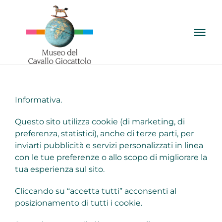
Salta
al
contenuto
Tog
Nav
VIENI A TROVARCI
IL MUSEO
Informativa.
Questo sito utilizza cookie (di marketing, di
LE COLLEZIONI
preferenza, statistici), anche di terze parti, per
inviarti pubblicità e servizi personalizzati in linea
con le tue preferenze o allo scopo di migliorare la
PER LE SCUOLE
tua esperienza sul sito.
Cliccando su “accetta tutti” acconsenti al
PER LE FAMIGLIE
posizionamento di tutti i cookie.