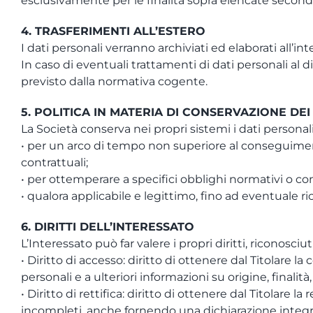
esclusivamente per le finalità sopra elencate secondo 
4. TRASFERIMENTI ALL’ESTERO
I dati personali verranno archiviati ed elaborati all’i
In caso di eventuali trattamenti di dati personali a
previsto dalla normativa cogente.
5. POLITICA IN MATERIA DI CONSERVAZIONE DEI
La Società conserva nei propri sistemi i dati personal
• per un arco di tempo non superiore al conseguiment
contrattuali;
• per ottemperare a specifici obblighi normativi o con
• qualora applicabile e legittimo, fino ad eventuale ri
6. DIRITTI DELL’INTERESSATO
L’Interessato può far valere i propri diritti, riconosci
• Diritto di accesso: diritto di ottenere dal Titolare l
personali e a ulteriori informazioni su origine, finalit
• Diritto di rettifica: diritto di ottenere dal Titolare 
incompleti, anche fornendo una dichiarazione integr