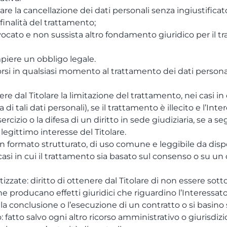
olare la cancellazione dei dati personali senza ingiustificat
 finalità del trattamento;
revocato e non sussista altro fondamento giuridico per il t
piere un obbligo legale.
pporsi in qualsiasi momento al trattamento dei dati perso
ere dal Titolare la limitazione del trattamento, nei casi in 
 di tali dati personali), se il trattamento è illecito e l’In
ercizio o la difesa di un diritto in sede giudiziaria, se a 
 legittimo interesse del Titolare.
e in un formato strutturato, di uso comune e leggibile da di
i casi in cui il trattamento sia basato sul consenso o su un 
tizzate: diritto di ottenere dal Titolare di non essere so
he producano effetti giuridici che riguardino l’Interessat
 la conclusione o l’esecuzione di un contratto o si basino
o: fatto salvo ogni altro ricorso amministrativo o giurisdiz