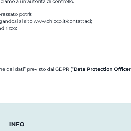
reclamo a un’autorità di controllo.
teressato potrà:
ollegandosi al sito www.chicco.it/contattaci;
ndirizzo:
one dei dati” previsto dal GDPR (“
Data Protection Office
INFO