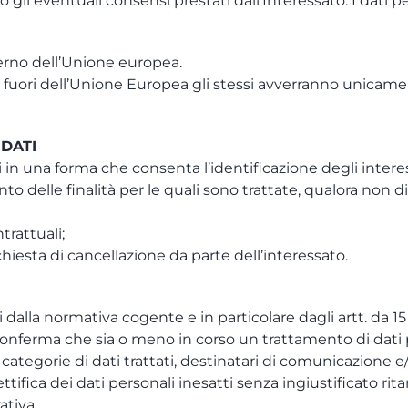
gli eventuali consensi prestati dall’Interessato. I dati p
nterno dell’Unione europea.
l di fuori dell’Unione Europea gli stessi avverranno unic
 DATI
i in una forma che consenta l’identificazione degli interes
o delle finalità per le quali sono trattate, qualora non 
trattuali;
chiesta di cancellazione da parte dell’interessato.
uti dalla normativa cogente e in particolare dagli artt. da 1
a conferma che sia o meno in corso un trattamento di dati pe
à, categorie di dati trattati, destinatari di comunicazione e
la rettifica dei dati personali inesatti senza ingiustificato r
ativa.