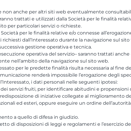
à e non anche per altri siti web eventualmente consultabili
nno trattati e utilizzati dalla Società per le finalità relat
to per particolari servizi o richieste.
a Società per le finalità relative e/o connesse all’erogazio
i richiesti dall’Interessato durante la navigazione sul sito
a successiva gestione operativa e tecnica.
ll’esecuzione operativa del servizio– saranno trattati anche
ente nell’ambito della navigazione sul sito web.
ssato per le predette finalità risulta necessaria al fine d
municazione renderà impossibile l’erogazione degli specif
ll’Interessato, i dati personali nelle seguenti ipotesi:
i servizi fruiti, per identificare abitudini e propensioni de
disposizione di iniziative collegate al miglioramento dei 
ionali ed esteri, oppure eseguire un ordine dell’autorità giu
imento a quello di difesa in giudizio.
tto di disposizioni di leggi e regolamenti e l’esercizio dei 