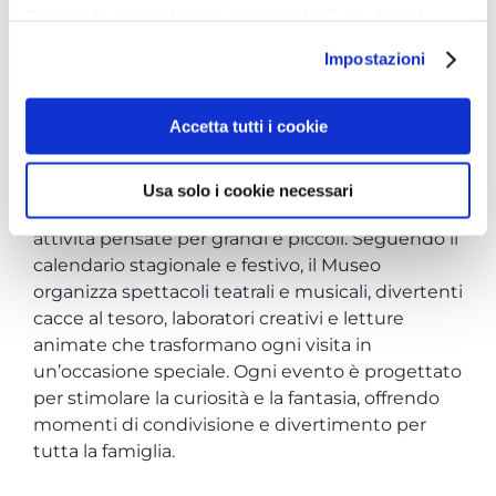
Chiudendo questo banner acconsenti all’uso dei soli
cookie tecnici, indispensabili per fruire del servizio
Impostazioni
richiesto.
Privacy policy
EVENTI SPECIALI
Accetta tutti i cookie
Al Museo del Cavallo Giocattolo, le famiglie
possono vivere un’esperienza unica e
Usa solo i cookie necessari
coinvolgente grazie a un ricco programma di
attività pensate per grandi e piccoli. Seguendo il
calendario stagionale e festivo, il Museo
organizza spettacoli teatrali e musicali, divertenti
cacce al tesoro, laboratori creativi e letture
animate che trasformano ogni visita in
un’occasione speciale. Ogni evento è progettato
per stimolare la curiosità e la fantasia, offrendo
momenti di condivisione e divertimento per
tutta la famiglia.