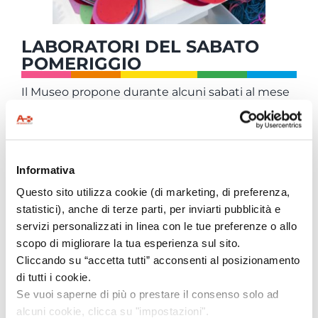
LABORATORI DEL SABATO
POMERIGGIO
Il Museo propone durante alcuni sabati al mese
appuntamenti speciali dove i bambini e le loro
famiglie possono divertirsi con laboratori creativi
legati al mondo del cavallo giocattolo. I laboratori
sono consigliati per bambini con più di 3 anni e
Informativa
hanno un costo di 5 euro a bambino. Barda
Questo sito utilizza cookie (di marketing, di preferenza,
cavallo, al galoppo, c’era un cavallo bianco e tanti
statistici), anche di terze parti, per inviarti pubblicità e
altri laboratori saranno i protagonisti dei sabati
servizi personalizzati in linea con le tue preferenze o allo
dei vostri bambini.
scopo di migliorare la tua esperienza sul sito.
I laboratori, pensati come un momento di
Cliccando su “accetta tutti” acconsenti al posizionamento
collaborazione familiare, sono un’occasione
di tutti i cookie.
unica per mamme e papà di creare insieme ai
Se vuoi saperne di più o prestare il consenso solo ad
propri figli un personale ricordo legato al Museo.
alcuni cookie, clicca su "impostazioni".