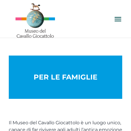
Salta
al
contenuto
Tog
Nav
VIENI A TROVARCI
IL MUSEO
PER LE FAMIGLIE
LE COLLEZIONI
PER LE SCUOLE
PER LE FAMIGLIE
Il Museo del Cavallo Giocattolo è un luogo unico,
capace di far rivivere agli adulti l’antica emozione