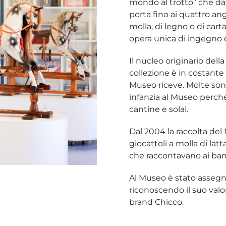
mondo al trotto” che dall
porta fino ai quattro ang
molla, di legno o di carta
opera unica di ingegno e
Il nucleo originario dell
collezione è in costant
Museo riceve. Molte son
infanzia al Museo perché 
cantine e solai.
Dal 2004 la raccolta del 
giocattoli a molla di la
che raccontavano ai bamb
Al Museo è stato assegn
riconoscendo il suo valo
brand Chicco.