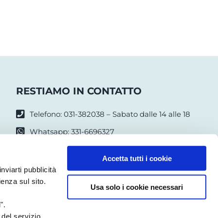
RESTIAMO IN CONTATTO
Telefono: 031-382038 – Sabato dalle 14 alle 18
Whatsapp: 331-6696327
Seguici su Facebook
Accetta tutti i cookie
infomuseo@artsana.com
nviarti pubblicità
ienza sul sito.
Usa solo i cookie necessari
Note Legali
|
Privacy Policy
|
Cookie Policy
|
Accessibilità
".
 del servizio