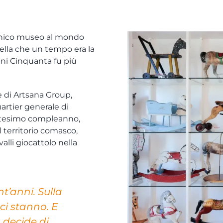
i unico museo al mondo
uella che un tempo era la
ni Cinquanta fu più
re di Artsana Group,
quartier generale di
antesimo compleanno,
l territorio comasco,
alli giocattolo nella
t’anni. Sulla
ci stanno. E
 decide di