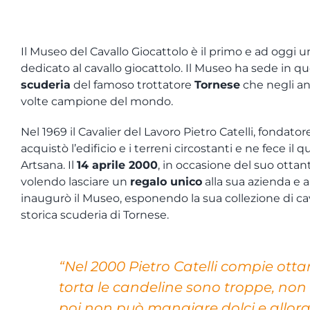
Il Museo del Cavallo Giocattolo è il primo e ad ogg
dedicato al cavallo giocattolo. Il Museo ha sede in q
scuderia
del famoso trottatore
Tornese
che negli an
volte campione del mondo.
Nel 1969 il Cavalier del Lavoro Pietro Catelli, fondato
acquistò l’edificio e i terreni circostanti e ne fece il 
Artsana. Il
14 aprile 2000
, in occasione del suo ott
volendo lasciare un
regalo unico
alla sua azienda e a
inaugurò il Museo, esponendo la sua collezione di cav
storica scuderia di Tornese.
“Nel 2000 Pietro Catelli compie ottan
torta le candeline sono troppe, non 
poi non può mangiare dolci e allora