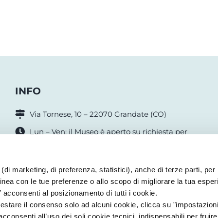
INFO
Via Tornese, 10 – 22070 Grandate (CO)
Lun – Ven: il Museo è aperto su richiesta per
Istituti Scolastici, feste di compleanno e gruppi
Sabato: 15-18.30
(di marketing, di preferenza, statistici), anche di terze parti, per i
INGRESSO GRATUITO
linea con le tue preferenze o allo scopo di migliorare la tua esper
” acconsenti al posizionamento di tutti i cookie.
estare il consenso solo ad alcuni cookie, clicca su "impostazioni
onsenti all’uso dei soli cookie tecnici, indispensabili per fruire