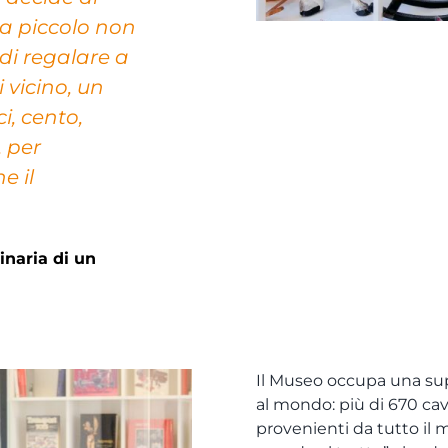
da piccolo non
di regalare a
 vicino, un
i, cento,
, per
e il
inaria di un
Il Museo occupa una su
al mondo: più di 670 cava
provenienti da tutto il