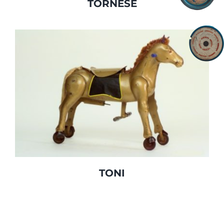
TORNESE
Toni
Cavalli a pressione
Cavalli giocattolo
TONI