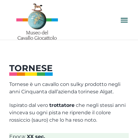
Salta
al
contenuto
Tog
Nav
VIENI A TROVARCI
IL MUSEO
TORNESE
LE COLLEZIONI
Tornese è un cavallo con sulky prodotto negli
anni Cinquanta dall’azienda torinese Algat.
PER LE SCUOLE
Ispirato dal vero
trottatore
che negli stessi anni
vinceva su ogni pista ne riprende il colore
rossiccio (sauro) che lo ha reso noto.
PER LE FAMIGLIE
Epoca:
XX sec.