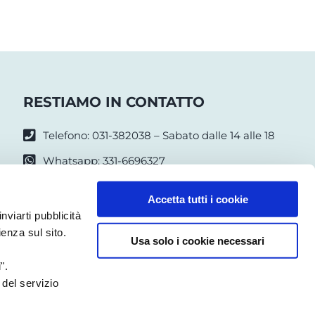
RESTIAMO IN CONTATTO
Telefono: 031-382038 – Sabato dalle 14 alle 18
Whatsapp: 331-6696327
Seguici su Facebook
Accetta tutti i cookie
infomuseo@artsana.com
nviarti pubblicità
ienza sul sito.
Usa solo i cookie necessari
Note Legali
|
Privacy Policy
|
Cookie Policy
|
Accessibilità
".
 del servizio