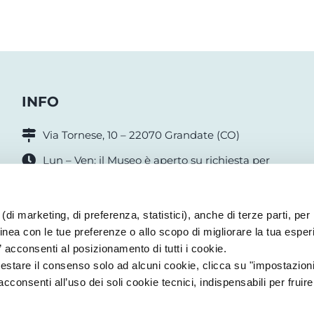
INFO
Via Tornese, 10 – 22070 Grandate (CO)
Lun – Ven: il Museo è aperto su richiesta per
Istituti Scolastici, feste di compleanno e gruppi
Sabato: 15-18.30
(di marketing, di preferenza, statistici), anche di terze parti, per i
INGRESSO GRATUITO
linea con le tue preferenze o allo scopo di migliorare la tua esper
” acconsenti al posizionamento di tutti i cookie.
estare il consenso solo ad alcuni cookie, clicca su "impostazioni
onsenti all’uso dei soli cookie tecnici, indispensabili per fruire