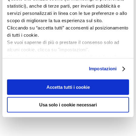
statistici), anche di terze parti, per inviarti pubblicità e
📅 Sabato 20 dicembre ore 16
servizi personalizzati in linea con le tue preferenze o allo
👧Per bambini dai 3 ai 7 anni
scopo di migliorare la tua esperienza sul sito.
💶 Costo: 5 euro
Cliccando su “accetta tutti” acconsenti al posizionamento
di tutti i cookie.
🎟️ Posti limitati, prenotazione consigliata!
Se vuoi saperne di più o prestare il consenso solo ad
👉 infomuseo@artsana.com
alcuni cookie, clicca su "impostazioni".
Chiudendo questo banner acconsenti all’uso dei soli
cookie tecnici, indispensabili per fruire del servizio
Impostazioni
CONDIVIDI SUL TUO SOCIAL
richiesto.
PREFERITO!
Privacy policy
Accetta tutti i cookie
Usa solo i cookie necessari