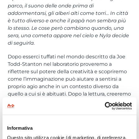
parco, il suono delle onde prima di
addormentarsi, gli alberi alti come torri… In città
è tutto diverso e anche il papà non sembra più
lo stesso. Le cose però cambiano quando, una
sera, una cometa appare nel cielo e Nyla decide
di seguirla.
Dopo esserci tuffati nel mondo descritto da Joe
Todd-Stanton nel laboratorio proveremo a
riflettere sul potere della creatività e scopriremo
come l’immaginazione può aiutare a sentirsi a
proprio agio anche in un contesto diverso da
quello a cui si è abituati. Dopo la lettura, creeremo
la nostra cometa su carta combinando diversi
materiali (alcuni dei quali particolarmente
luccicanti!).
Informativa
Un laboratorio per… imparare ad affrontare i
cambiamenti grazie all’immaginazione
Questo sito utilizza cookie (di marketing, di preferenza,