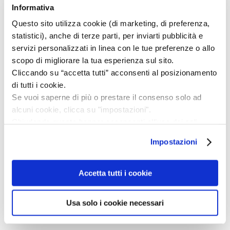
Informativa
💰 Costo: 5 euro
Questo sito utilizza cookie (di marketing, di preferenza,
statistici), anche di terze parti, per inviarti pubblicità e
👶 Attività per bambini dai 3 agli 8 anni
servizi personalizzati in linea con le tue preferenze o allo
scopo di migliorare la tua esperienza sul sito.
🎭 Vi aspettiamo tutti in maschera!
Cliccando su “accetta tutti” acconsenti al posizionamento
di tutti i cookie.
🎯Prenotazione obbligatoria su Eventbrite:
Se vuoi saperne di più o prestare il consenso solo ad
https://shorturl.at/jMhc5
alcuni cookie, clicca su "impostazioni".
Chiudendo questo banner acconsenti all’uso dei soli
cookie tecnici, indispensabili per fruire del servizio
Impostazioni
richiesto.
Privacy policy
CONDIVIDI SUL TUO SOCIAL
Accetta tutti i cookie
PREFERITO!
Usa solo i cookie necessari